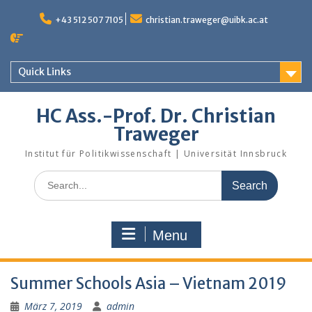
Skip
to
+43 512 507 7105
christian.traweger@uibk.ac.at
content
Quick Links
HC Ass.-Prof. Dr. Christian
Traweger
Institut für Politikwissenschaft | Universität Innsbruck
Search
for:
Menu
Summer Schools Asia – Vietnam 2019
März 7, 2019
admin